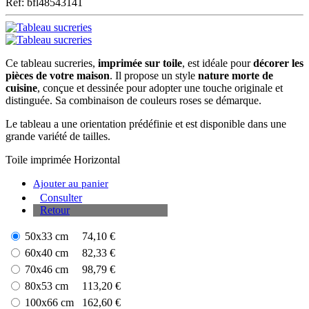
Ref: bfl48543141
Ce tableau sucreries,
imprimée sur toile
, est idéale pour
décorer les
pièces de votre maison
. Il propose un style
nature morte de
cuisine
, conçue et dessinée pour adopter une touche originale et
distinguée. Sa combinaison de couleurs roses se démarque.
Le tableau a une orientation prédéfinie et est disponible dans une
grande variété de tailles.
Toile imprimée
Horizontal
Ajouter au panier
Consulter
Retour
50x33 cm
74,10 €
60x40 cm
82,33 €
70x46 cm
98,79 €
80x53 cm
113,20 €
100x66 cm
162,60 €