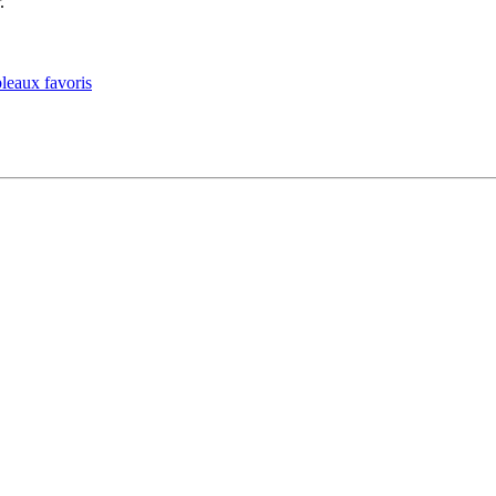
.
.
leaux favoris