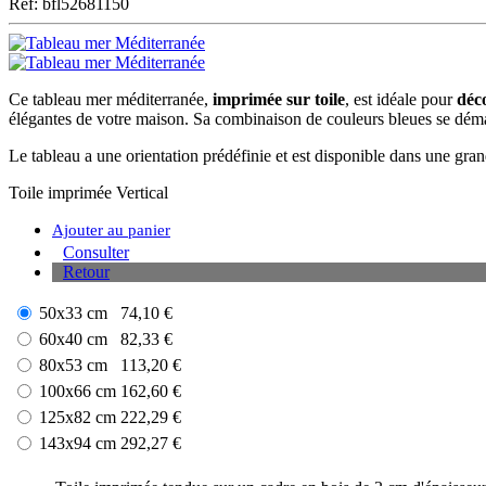
Ref: bfl52681150
Ce tableau mer méditerranée,
imprimée sur toile
, est idéale pour
déco
élégantes de votre maison. Sa combinaison de couleurs bleues se dém
Le tableau a une orientation prédéfinie et est disponible dans une grand
Toile imprimée
Vertical
Ajouter au panier
Consulter
Retour
50x33 cm
74,10 €
60x40 cm
82,33 €
80x53 cm
113,20 €
100x66 cm
162,60 €
125x82 cm
222,29 €
143x94 cm
292,27 €