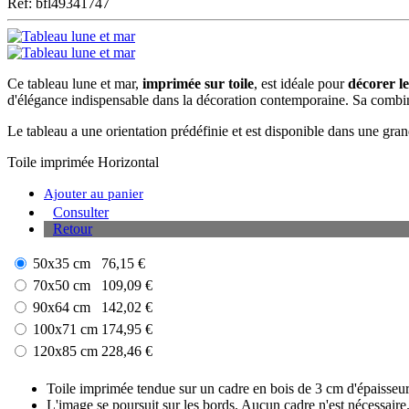
Ref: bfl49341747
Ce tableau lune et mar,
imprimée sur toile
, est idéale pour
décorer l
d'élégance indispensable dans la décoration contemporaine. Sa combi
Le tableau a une orientation prédéfinie et est disponible dans une grand
Toile imprimée
Horizontal
Ajouter au panier
Consulter
Retour
50x35 cm
76,15 €
70x50 cm
109,09 €
90x64 cm
142,02 €
100x71 cm
174,95 €
120x85 cm
228,46 €
Toile imprimée tendue sur un cadre en bois de 3 cm d'épaisseur
L'image se poursuit sur les bords. Aucun cadre n'est nécessaire