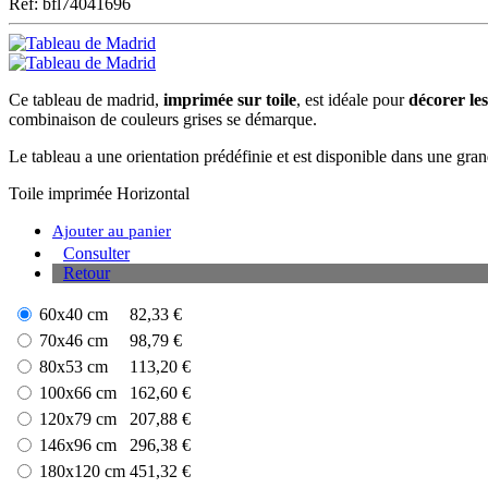
Ref: bfl74041696
Ce tableau de madrid,
imprimée sur toile
, est idéale pour
décorer le
combinaison de couleurs grises se démarque.
Le tableau a une orientation prédéfinie et est disponible dans une grand
Toile imprimée
Horizontal
Ajouter au panier
Consulter
Retour
60x40 cm
82,33 €
70x46 cm
98,79 €
80x53 cm
113,20 €
100x66 cm
162,60 €
120x79 cm
207,88 €
146x96 cm
296,38 €
180x120 cm
451,32 €