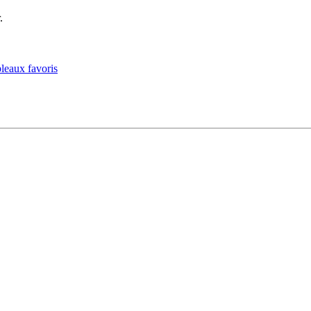
.
.
leaux favoris