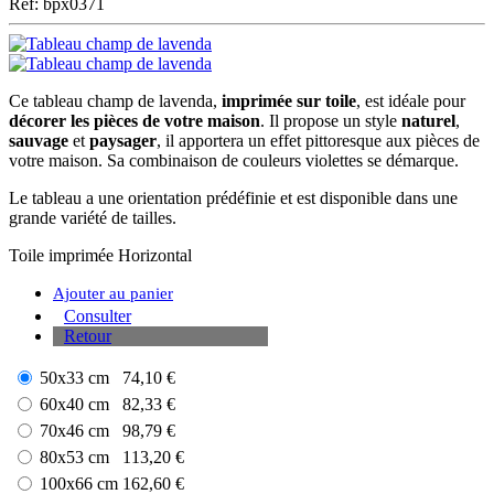
Ref: bpx0371
Ce tableau champ de lavenda,
imprimée sur toile
, est idéale pour
décorer les pièces de votre maison
. Il propose un style
naturel
,
sauvage
et
paysager
, il apportera un effet pittoresque aux pièces de
votre maison. Sa combinaison de couleurs violettes se démarque.
Le tableau a une orientation prédéfinie et est disponible dans une
grande variété de tailles.
Toile imprimée
Horizontal
Ajouter au panier
Consulter
Retour
50x33 cm
74,10 €
60x40 cm
82,33 €
70x46 cm
98,79 €
80x53 cm
113,20 €
100x66 cm
162,60 €