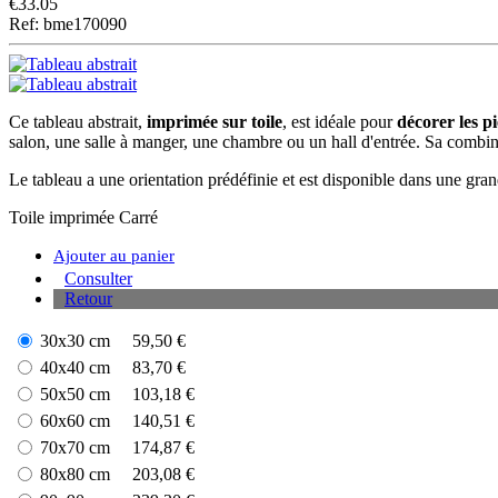
€
33.05
Ref: bme170090
Ce tableau abstrait,
imprimée sur toile
, est idéale pour
décorer les p
salon, une salle à manger, une chambre ou un hall d'entrée. Sa combi
Le tableau a une orientation prédéfinie et est disponible dans une grand
Toile imprimée
Carré
Ajouter au panier
Consulter
Retour
30x30 cm
59,50 €
40x40 cm
83,70 €
50x50 cm
103,18 €
60x60 cm
140,51 €
70x70 cm
174,87 €
80x80 cm
203,08 €