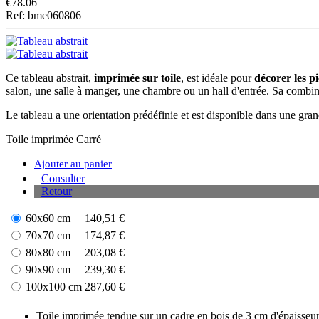
€
78.06
Ref: bme060806
Ce tableau abstrait,
imprimée sur toile
, est idéale pour
décorer les p
salon, une salle à manger, une chambre ou un hall d'entrée. Sa combi
Le tableau a une orientation prédéfinie et est disponible dans une grand
Toile imprimée
Carré
Ajouter au panier
Consulter
Retour
60x60 cm
140,51 €
70x70 cm
174,87 €
80x80 cm
203,08 €
90x90 cm
239,30 €
100x100 cm
287,60 €
Toile imprimée tendue sur un cadre en bois de 3 cm d'épaisseur